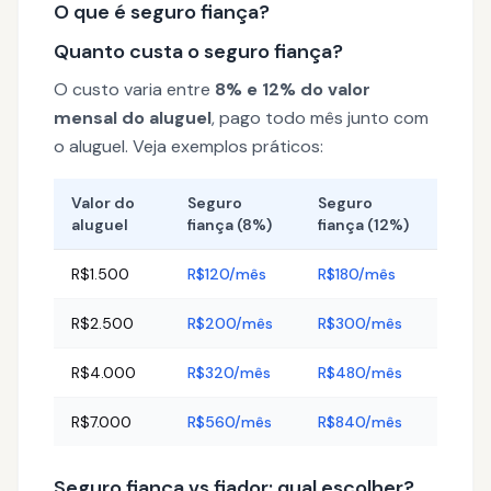
O que é seguro fiança?
Quanto custa o seguro fiança?
O custo varia entre
8% e 12% do valor
mensal do aluguel
, pago todo mês junto com
o aluguel. Veja exemplos práticos:
Valor do
Seguro
Seguro
aluguel
fiança (8%)
fiança (12%)
R$1.500
R$120/mês
R$180/mês
R$2.500
R$200/mês
R$300/mês
R$4.000
R$320/mês
R$480/mês
R$7.000
R$560/mês
R$840/mês
Seguro fiança vs fiador: qual escolher?